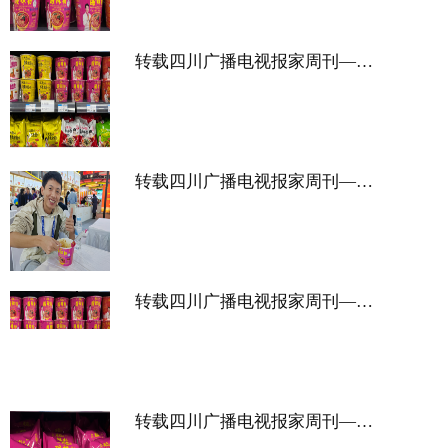
转载四川广播电视报家周刊——冬日囤货首选光友酸辣粉
转载四川广播电视报家周刊——农交会见证光友酸辣粉魅力
转载四川广播电视报家周刊——光友酸辣粉健康美味赢口碑
转载四川广播电视报家周刊——光友酸辣粉校园热卖 学生赞不绝口