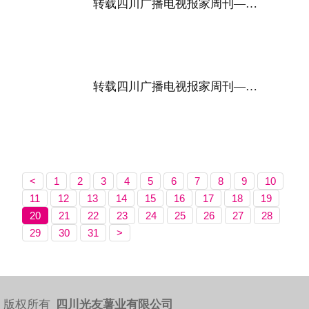
转载四川广播电视报家周刊——专家评光友酸辣粉低GI薯类健康方便主食
转载四川广播电视报家周刊——光友酸辣粉全力备战双十二
<
1
2
3
4
5
6
7
8
9
10
11
12
13
14
15
16
17
18
19
20
21
22
23
24
25
26
27
28
29
30
31
>
版权所有
四川光友薯业有限公司