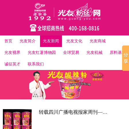
首页
光友简介
光友新闻
光友文化
光友商城
光友视界
光友红薯博物园
全球贸易
光友机械
原料基地
诚征英才
联系我们
转载四川广播电视报家周刊——双十二囤货光友酸辣粉 旅行美食伴侣