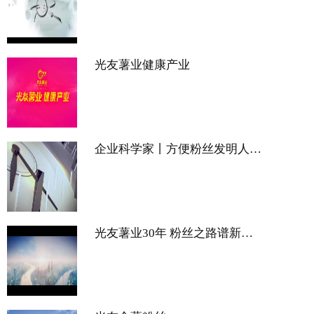
光友薯业健康产业
企业科学家丨方便粉丝发明人邹光友：科技创业点亮新“薯”光
光友薯业30年 粉丝之路谱新篇 视频最终稿