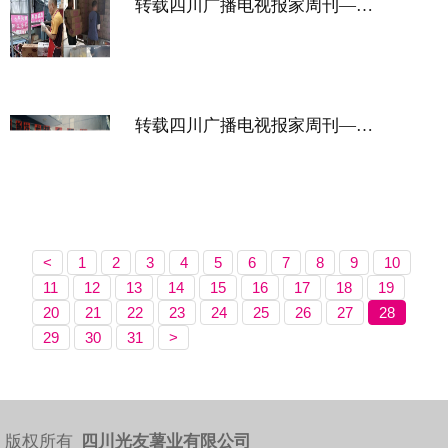
转载四川广播电视报家周刊——全国铺货 引领光友薯类健康主食潮流
转载四川广播电视报家周刊——六次粉丝革命铸就辉煌
<
1
2
3
4
5
6
7
8
9
10
11
12
13
14
15
16
17
18
19
20
21
22
23
24
25
26
27
28
29
30
31
>
版权所有
四川光友薯业有限公司