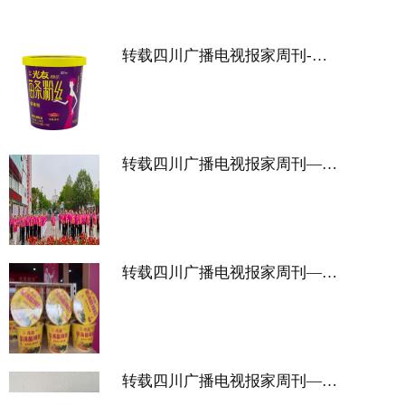
转载四川广播电视报家周刊-健身达人的秘密武器 光友苗条粉丝
转载四川广播电视报家周刊——发扬光友敢死队精神 共赴八月之约
转载四川广播电视报家周刊——国货之光：盘点国货的独特魅力
转载四川广播电视报家周刊——夏日音乐节注意事项 畅享美食不踩坑