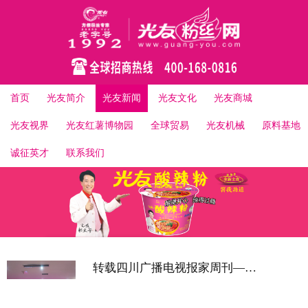
首页
光友简介
光友新闻
光友文化
光友商城
光友视界
光友红薯博物园
全球贸易
光友机械
原料基地
诚征英才
联系我们
转载四川广播电视报家周刊——中秋献礼邀您共享展览盛宴