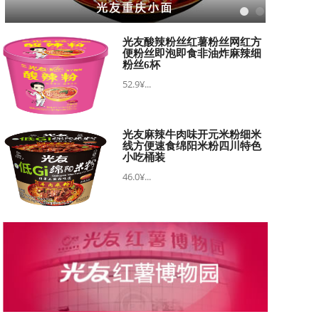
光友酸辣粉丝红薯粉丝网红方
便粉丝即泡即食非油炸麻辣细
粉丝6杯
52.9¥...
光友麻辣牛肉味开元米粉细米
线方便速食绵阳米粉四川特色
小吃桶装
46.0¥...