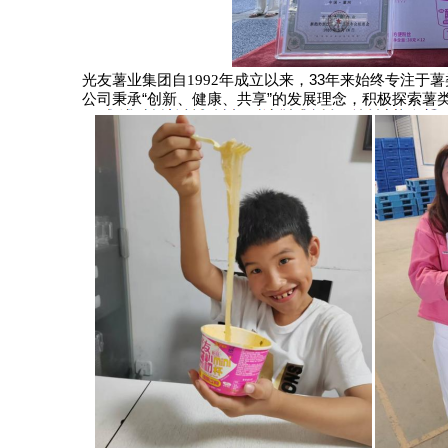
光友薯业
自
年成立以来，
33
年来始终专注于薯
集团
1992
公司秉承
“
创新、健康、共享
”
的发展理念，积极探索薯