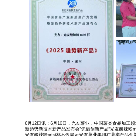
6
月
12
日讯：
6
月
10
日，
光友薯业，中国薯类食品加工领
新趋势新技术新产品发布会
”
凭借创新产品
“
光友酸辣粉
m
酸辣粉
杯不仅展示光友薯业
在薯类产品创
光友
mini
集团