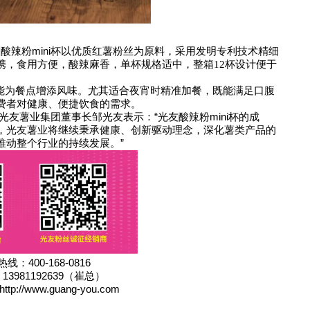
友酸辣粉
mini
杯以优质红薯粉丝为原料，采用发明专利技术精细
，
单杯规格适中
，整箱
杯设计便于
携
食用方便，酸辣麻香，
12
能为餐点增添风味。尤其适合夜宵时精准加餐，既能满足口腹
费者对健康、便捷饮食的需求。
光友薯业集团董事长邹光友
表示：
“
光友酸辣粉
mini
杯的成
，光友薯业将继续秉承健康、创新驱动理念，深化薯类产品的
推动整个行业的持续发展。
”
热线：
400-168-0816
：
13981192639（崔总）
http://www.guang-you.com