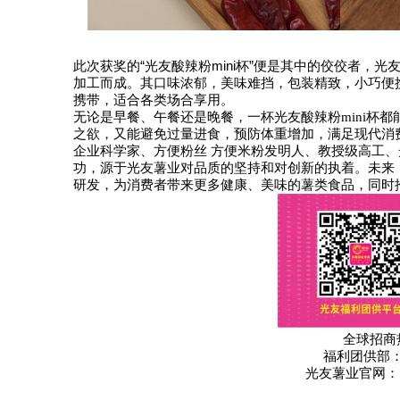
此次获奖的
“
光友酸辣粉
mini
杯
”
便是其中的佼佼者，光
加工
。
其
，
而成
口味浓郁，美味难挡
包装精致，小巧便
携带，适合各类场合享用。
无论是早餐、午餐还是晚餐，一杯光友酸辣粉
杯都
mini
之欲，又能避免过量进食，预防体重增加，满足现代消
企业科学家、方便粉丝
方便米粉发明人、教授级高工、
功，源于光友薯业对品质的坚持和对创新的执着。未来
研发，为消费者带来更多健康、美味的薯类食品，同时
全球招商
福利团供部
光友薯业官网：