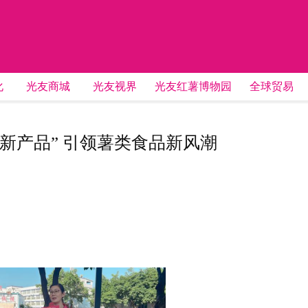
化
光友商城
光友视界
光友红薯博物园
全球贸易
趋势新产品” 引领薯类食品新风潮