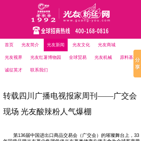
首页
光友简介
光友新闻
光友文化
光友商城
光友视界
光友红薯博物园
全球贸易
光友机械
原料基地
诚征英才
联系我们
转载四川广播电视报家周刊——广交会
现场 光友酸辣粉人气爆棚
第
136
届中国进出口商品交易会（广交会）的璀璨舞台上，
33