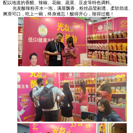
配以地道的香醋、辣椒、花椒、蔬菜、豆皮等特色调料。
光友酸辣粉开水一泡，满屋飘香，粉丝晶莹剔透、柔软劲道、
爽滑可口，吃上一碗，终身难忘！酸得开心，辣得过瘾！