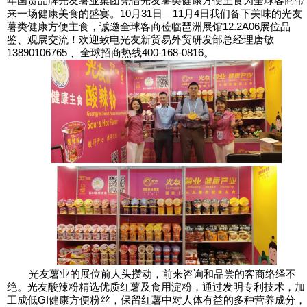
年国货品牌
为全球客商带
光友薯业集团凭借光友薯类健康方便主食
来一场健康美食的盛宴。
10
月
31
日—
11
月
4
日我们备下美味
的光友
琶洲展馆
12.2A06
展位品
薯类健康方便主食，诚邀全球客商莅临
鉴、观展交流！欢迎
光友新贸易外贸研发部总经理唐敏
致电
13890106765
全球招商热线
400-168-0816
。
、
光友薯业的展位前人头攒动，前来咨询和品尝的客商络绎不
精选优质红薯及食用淀粉，通过发明专利技术，加
绝。光友酸辣粉
工成低
GI
健康方便粉丝，保留红薯中对人体有益的多种营养成分，